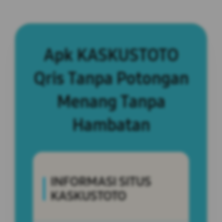
Apk KASKUSTOTO
Qris Tanpa Potongan
Menang Tanpa
Hambatan
INFORMASI SITUS
KASKUSTOTO